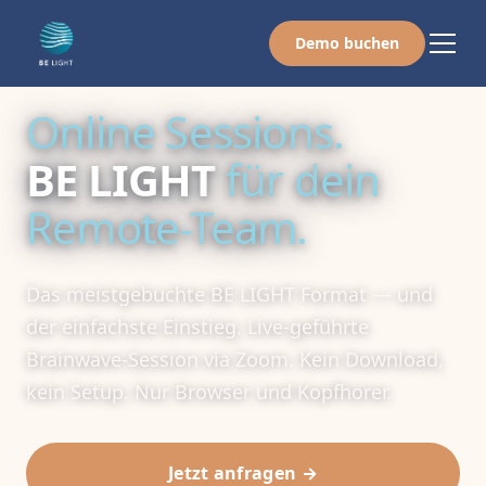
Demo buchen
Online Sessions.
BE LIGHT
für dein
Remote-Team.
Das meistgebuchte BE LIGHT Format — und
der einfachste Einstieg. Live-geführte
Brainwave-Session via Zoom. Kein Download,
kein Setup. Nur Browser und Kopfhörer.
Jetzt anfragen →