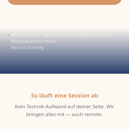
Alle Live-Formate
✓
Remote-Teams · Hybride Events · Globale Audiences
✓
Meistgebuchtes Format
✓
Ideal als Einstieg
So läuft eine Session ab
Kein Technik-Aufwand auf deiner Seite. Wir
bringen alles mit — auch remote.