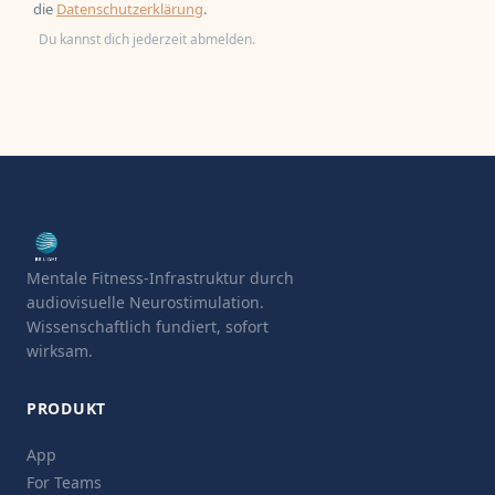
die
Datenschutzerklärung
.
Du kannst dich jederzeit abmelden.
Mentale Fitness-Infrastruktur durch
audiovisuelle Neurostimulation.
Wissenschaftlich fundiert, sofort
wirksam.
PRODUKT
App
For Teams